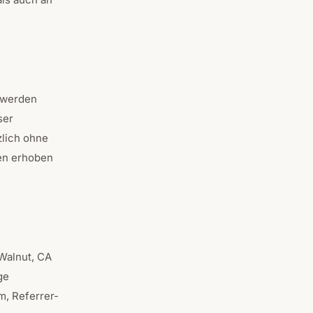
 werden
ser
zlich ohne
en erhoben
Walnut, CA
ge
m, Referrer-