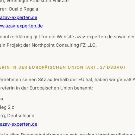
h, Vereinigte Arabische Emirate
rer: Oualid Regaia
azav-experten.de
w.azav-experten.de
chutzerklärung gilt für die Website azav-experten.de sowie de
ein Projekt der Northpoint Consulting FZ-LLC.
ERIN IN DER EUROPÄISCHEN UNION (ART. 27 DSGVO)
ernehmen seinen Sitz außerhalb der EU hat, haben wir gemäß 
reterin in der Europäischen Union benannt:
ba
ieg 2 c
rg, Deutschland
azav-experten.de
h in allen Datenschutzfragen sowohl an den Verantwortlichen 