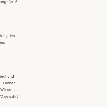
ung (Art. 6
llung des
ies
iegt und
 EU haben,
Wir stellen
VO gewahrt