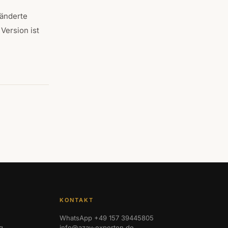
eänderte
Version ist
KONTAKT
WhatsApp +49 157 39445805
g
info@azav-experten.de