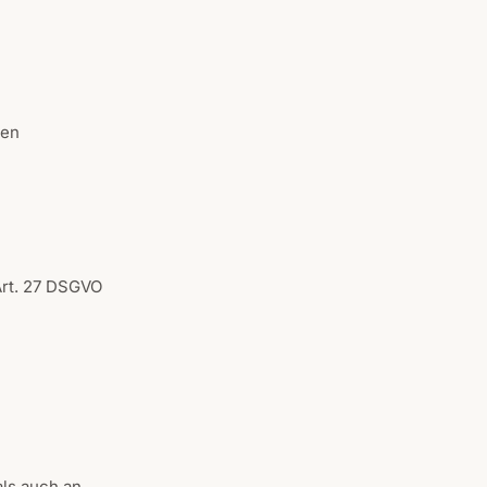
ren
Art. 27 DSGVO
als auch an