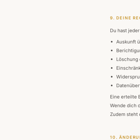
9. DEINE R
Du hast jeder
Auskunft 
Berichtigu
Löschung 
Einschrän
Widerspru
Datenübert
Eine erteilte
Wende dich d
Zudem steht 
10. ÄNDER