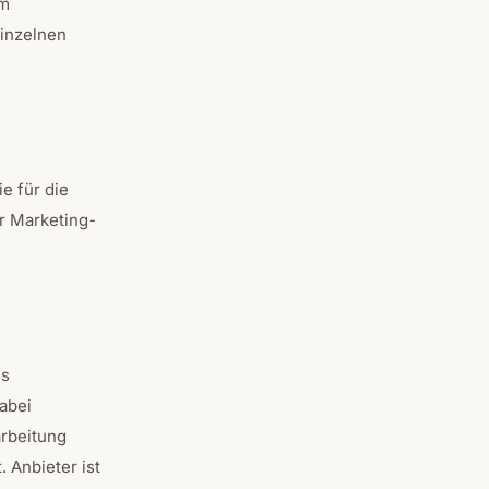
em
einzelnen
e für die
er Marketing-
es
abei
arbeitung
 Anbieter ist