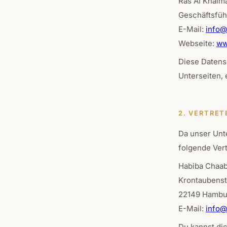
Ras Al Khaima
Geschäftsfüh
E-Mail:
info@
Webseite:
ww
Diese Datens
Unterseiten, 
2. VERTRET
Da unser Unt
folgende Vert
Habiba Chaa
Krontaubenst
22149 Hambu
E-Mail:
info@
Du kannst dic